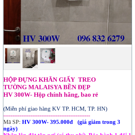
HỘP ĐỰNG KHĂN GIẤY TREO
TƯỜNG
MALAISYA BỀN ĐẸP
HV 300W- Hộp chính hãng, bao rẻ
(Miễn phí giao hàng KV TP. HCM, TP. HN)
------------------------------------------------
Mã SP:
HV 300W- 395.000đ (giá giảm trong 3
ngày)