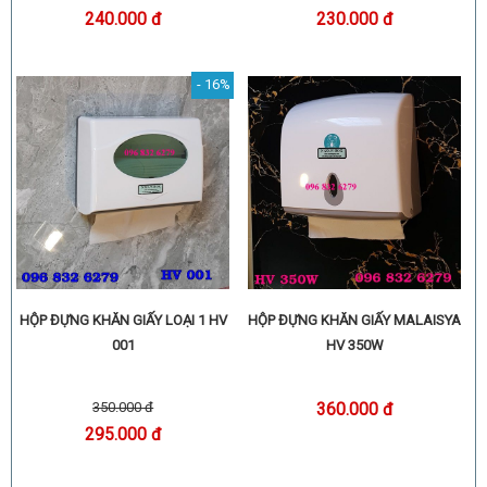
240.000 đ
230.000 đ
- 16%
HỘP ĐỰNG KHĂN GIẤY LOẠI 1 HV
HỘP ĐỰNG KHĂN GIẤY MALAISYA
001
HV 350W
350.000 đ
360.000 đ
295.000 đ