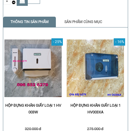
THÔNG TIN SẢN PHẨM
SẢN PHẨM CÙNG MỤC
- 25%
- 16%
HỘP ĐỰNG KHĂN GIẤY LOẠI 1 HV
HỘP ĐỰNG KHĂN GIẤY LOẠI 1
003W
HV003XA
320.000 đ
275.000 đ