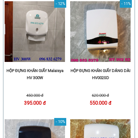
- 12%
- 11%
HỘP ĐỰNG KHĂN GIẤY DÁNG DÀI
HỘP ĐỰNG KHĂN GIẤY Malaisya
HV002SD
HV 300W
620.000 đ
450.000 đ
550.000 đ
395.000 đ
- 10%