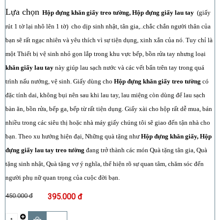
Lựa chọn
Hộp đựng khăn giấy treo tường, Hộp đựng giấy lau tay
(giấy
rút 1 tờ lại nhô lên 1 tờ)
cho dịp sinh nhật, tân gia,
..
chắc chắn người thân của
bạn sẽ rất ngạc nhiên và yêu thích vì sự tiện dụng, xinh xắn của nó. Tuy chỉ là
một
Thiết bị vệ sinh nhỏ gọn
lắp trong khu vực
bế
p,
bồn rửa tay nhưng
loại
khăn giấy lau tay
này giúp lau sạch nước và các vết bẩn trên tay trong quá
trình nấu nướng, vệ sinh. Giấy dùng cho
Hộp đựng khăn giấy treo tường
có
đặc tính dai, không bụi nên sau khi lau tay, lau miệng còn dùng để lau sạch
bàn ăn, bồn rửa, bếp ga, bếp từ rất tiện dụng. Giấy xài cho hộp rất dễ mua, bán
nhiều trong các siêu thị hoặc nhà máy giấy chúng tôi sẽ giao đến tận nhà cho
bạn. Theo xu hướng hiện đại, Những quà tặng như
Hộp đựng khăn giấy, Hộp
đựng giấy lau tay treo tường
đang trở thành các món Quà tặng tân gia, Quà
tặng sinh nhật, Quà tặng vợ ý nghĩa, thể hiện rõ sự quan tâm, chăm sóc đến
người phụ nữ quan trọng của cuộc đời bạn.
450.000 đ
395.000 đ