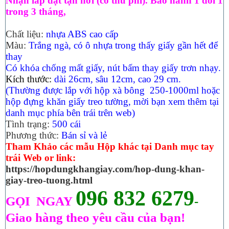
Nhận lắp đặt tận nơi (có thu phí).
Bảo hành 1 đổi 1
trong 3 tháng,
Chất liệu:
nhựa ABS cao cấp
Màu:
Trắng ngà, có ô nhựa trong thấy giấy gần hết để
thay
Có khóa chống mất giấy, nút
bấm thay giấy trơn nhạy.
Kích thước:
dài 26cm, sâu 12cm, cao 29 cm.
(Thường được lắp với hộp xà bông 250-1000ml
hoặc
hộp đựng khăn giấy treo tường, mời bạn xem thêm tại
danh mục phía bên trái trên web)
Tình trạng:
5
00 cái
Phương thức:
Bán sỉ và lẻ
Tham Khảo các mẫu Hộp khác tại Danh mục tay
trái Web or link:
https://hopdungkhangiay.com/hop-dung-khan-
giay-treo-tuong.html
096 832 6279
GỌI NGAY
-
Giao hàng theo yêu cầu của bạn!