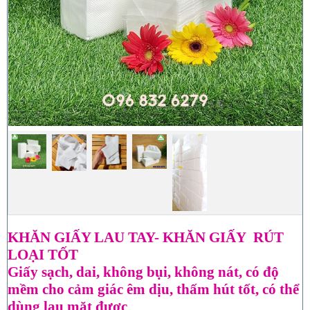
KHĂN GIẤY LAU TAY- KHĂN GIẤY RÚT
LOẠI TỐT
Giấy sạch, dai, không bụi, không nát, có độ
mềm cho cảm giác êm dịu, thấm hút tốt, có thể
dùng lau mặt được