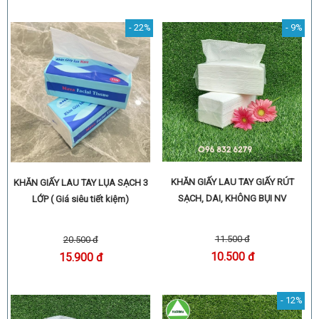
- 22%
- 9%
KHĂN GIẤY LAU TAY GIẤY RÚT
KHĂN GIẤY LAU TAY LỤA SẠCH 3
SẠCH, DAI, KHÔNG BỤI NV
LỚP ( Giá siêu tiết kiệm)
11.500 đ
20.500 đ
10.500 đ
15.900 đ
- 12%