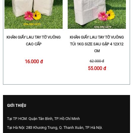
KHĂN GIẤY LAU TAY TỜ VUÔNG
KHĂN GIẤY LAU TAY TỜ VUÔNG
CAO CẤP
TÚI 1KG SIZE SAU GẬP 4 12X12
CM
62.000 đ
16.000 đ
55.000 đ
GIỚI THIỆU
Tại TP. HCM: Quận Tân Bình, TP. Hồ Chí Minh
Tại Hà Nội: 283 Khương Trung, Q. Thanh Xuân, TP. Hà Nội.