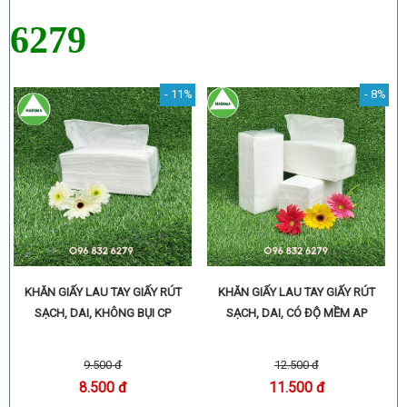
6279
- 11%
- 8%
KHĂN GIẤY LAU TAY GIẤY RÚT
KHĂN GIẤY LAU TAY GIẤY RÚT
SẠCH, DAI, CÓ ĐỘ MỀM AP
SẠCH, DAI, KHÔNG BỤI CP
12.500 đ
9.500 đ
11.500 đ
8.500 đ