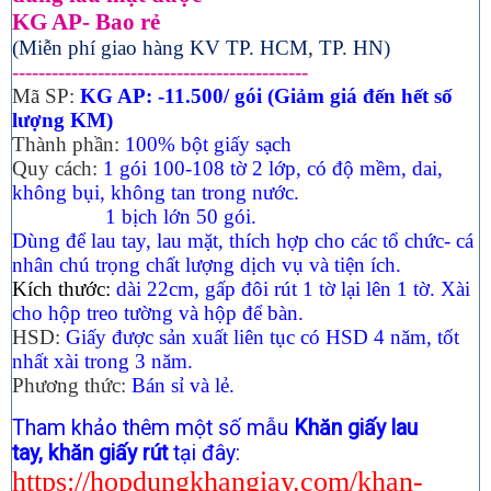
KG AP- Bao rẻ
(Miễn phí giao hàng KV TP. HCM, TP. HN)
---------------------------------------------
Mã SP:
KG AP: -11.500/ gói (Giảm giá đến hết số
lượng KM)
Thành phần:
100% bột giấy sạch
Quy cách:
1 gói 100-108 tờ 2 lớp, có độ mềm, dai,
không bụi, không tan trong nước.
1 bịch lớn 50 gói.
Dùng để lau tay, lau mặt, thích hợp cho các tổ chức- cá
nhân chú trọng chất lượng dịch vụ và tiện ích.
Kích thước:
dài 22cm, gấp đôi rút 1 tờ lại lên 1 tờ. Xài
cho hộp treo tường và hộp để bàn.
HSD:
Giấy được sản xuất liên tục có HSD 4 năm, tốt
nhất xài trong 3 năm.
Phương thức:
Bán sỉ và lẻ.
Tham khảo thêm một số mẫu
Khăn giấy lau
tay,
khăn giấy rút
tại đây:
https://hopdungkhangiay.com/khan-