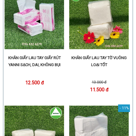
KHĂN GIẤY LAU TAY GIẤY RÚT
KHĂN GIẤY LAU TAY TỜ VUÔNG
YANNI SẠCH, DAI, KHÔNG BỤI
LOẠI TỐT
13.000 đ
12.500 đ
11.500 đ
- 11%