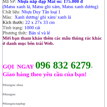
Mã SP:
Nhựa nắp đạp Mát su: 175.000 đ
(Matsu xanh lá, Matsu ghi xám, Matsu xanh dương)
Chất liệu:
Nhựa Duy Tân loại 1
Màu:
Xanh dương/ ghi xám/ xanh lá
Kích thước:
22 x 27x 33 cm
Tình trạng:
1000 cái
Phương thức:
Bán sỉ và lẻ
Mời bạn tham khảo thêm các mẫu thùng rác khác
ở danh mục bên trái Web.
096 832 6279
GỌI NGAY
-
Giao hàng theo yêu cầu của bạn!
#thungrac nhua
#thungrac
#thungracnapdap