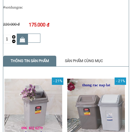
#sotdungrac
220.000 đ
175.000 đ
THÔNG TIN SẢN PHẨM
SẢN PHẨM CÙNG MỤC
- 21%
- 21%